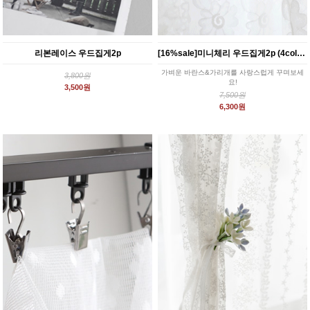
리본레이스 우드집게2p
[16%sale]미니체리 우드집게2p (4color)
가벼운 바란스&가리개를 사랑스럽게 꾸며보세
3,800원
요!
3,500원
7,500원
6,300원