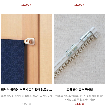
12,000원
11,000원
접착식 압축봉 커튼봉 고정홀더 2p(2style)
고급 화이트커튼레일
못 박지않고 가리개,행주등을 걸수있는 접착브라
*커튼봉,레일은 제품특성상 하자외 교환/반품이
켓
되지않는점 꼭 참고해주세요!
6,000원
6,600원