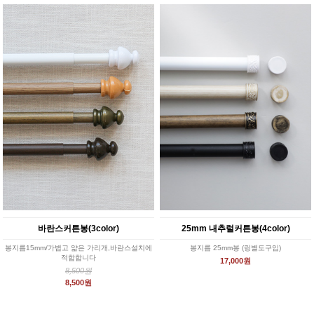
바란스커튼봉(3color)
25mm 내추럴커튼봉(4color)
봉지름15mm/가볍고 얇은 가리개,바란스설치에
봉지름 25mm봉 (링별도구입)
적합합니다
17,000원
8,500원
8,500원