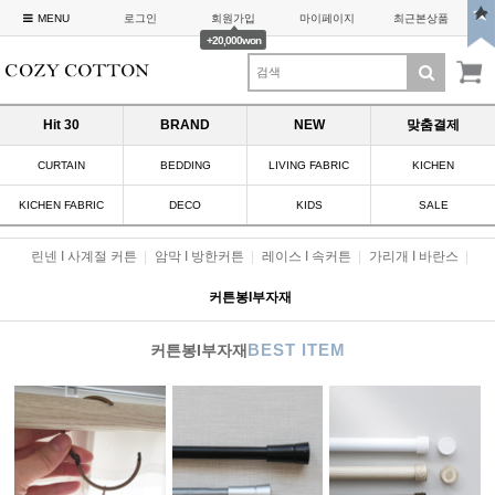
MENU
로그인
회원가입
마이페이지
최근본상품
+20,000won
Hit 30
BRAND
NEW
맞춤결제
CURTAIN
BEDDING
LIVING FABRIC
KICHEN
KICHEN FABRIC
DECO
KIDS
SALE
린넨 I 사계절 커튼
|
암막 I 방한커튼
|
레이스 I 속커튼
|
가리개 I 바란스
|
커튼봉I부자재
BEST ITEM
커튼봉I부자재