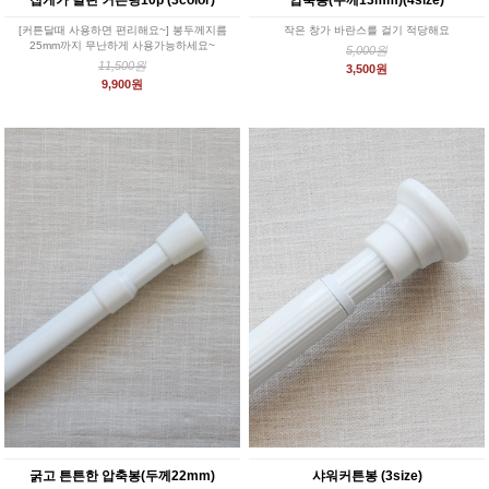
집게가 달린 커튼링10p (3color)
압축봉(두께13mm)(4size)
[커튼달때 사용하면 편리해요~] 봉두께지름
작은 창가 바란스를 걸기 적당해요
25mm까지 무난하게 사용가능하세요~
5,000원
11,500원
3,500원
9,900원
굵고 튼튼한 압축봉(두께22mm)
샤워커튼봉 (3size)