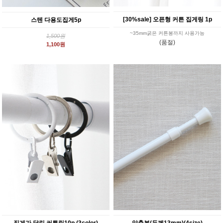
[30%sale] 오픈형 커튼 집게링 1p
스텐 다용도집게5p
~35mm굵은 커튼봉까지 사용가능
1,500원
(품절)
1,100원