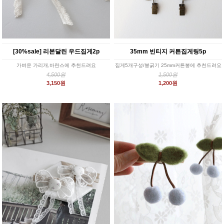
[30%sale] 리본달린 우드집게2p
35mm 빈티지 커튼집게링5p
가벼운 가리개,바란스에 추천드려요
집게5개구성/봉굵기 25mm커튼봉에 추천드려요
4,500원
1,500원
3,150원
1,200원