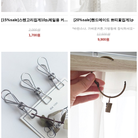
[15%sale]스텐고리집게10p,레일용 커튼클립 커튼핀대용
[20%sale]핸드메이드 쁘띠꽃집게1p
*바란스나, 가벼운커튼,가방등에 장식하셔요~
2,000원
12,500원
1,700원
9,900원