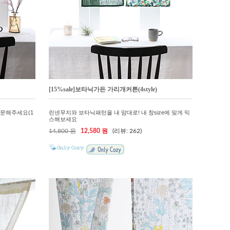
[15%sale]보타닉가든 가리개커튼(4style)
주문해주세요(1
린넨무지와 보타닉패턴을 내 맘대로! 내 창size에 맞게 믹
스해보세요
14,800 원
12,580 원
(리뷰: 262)