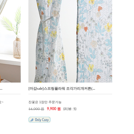
.
[마감sale]스프링플라워 조각가리개커튼(...
요~
잔꽃은 1장만 주문가능
16,000 원
9,900 원
(리뷰: 5)