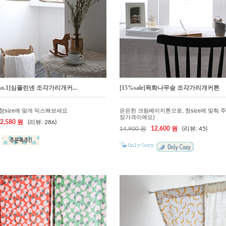
o.1]심플린넨 조각가리개커...
[15%sale]목화나무숲 조각가리개커튼
 창size에 맞게 믹스해보세요
은은한 크림베이지톤으로, 창size에 맞춰 
장가격이에요)
2,580 원
(리뷰: 286)
14,900 원
12,600 원
(리뷰: 45)