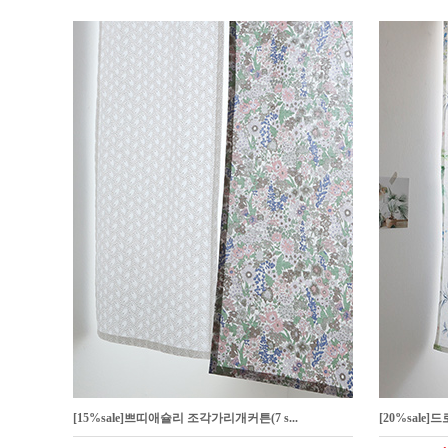
[15%sale]쁘띠애슐리 조각가리개커튼(7 s...
[20%sale