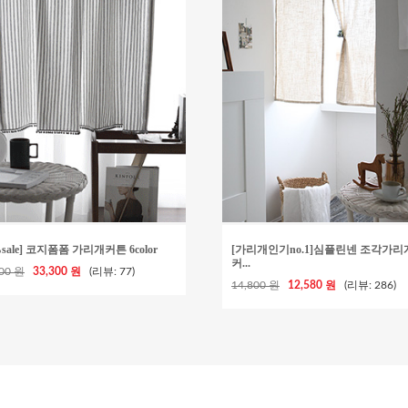
%sale] 코지폼폼 가리개커튼 6color
[가리개인기no.1]심플린넨 조각가리
커...
000 원
33,300 원
(리뷰: 77)
14,800 원
12,580 원
(리뷰: 286)