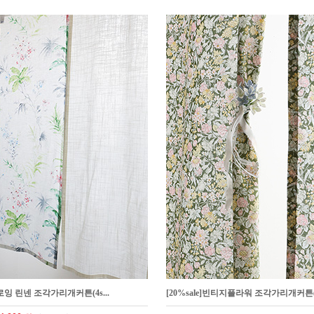
]드로잉 린넨 조각가리개커튼(4s...
[20%sale]빈티지플라워 조각가리개커튼(6