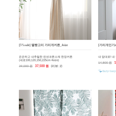
[5%sale] 멜빵고리 가리개커튼_4size
[가리개인기n
은은하고 내추럴한 린넨코튼소재 한장커튼
내 맘대로! 내
(세로100,120,150,225cm 4size)
14,800 원
1
39,000 원
37,500 원
(리뷰: 2)