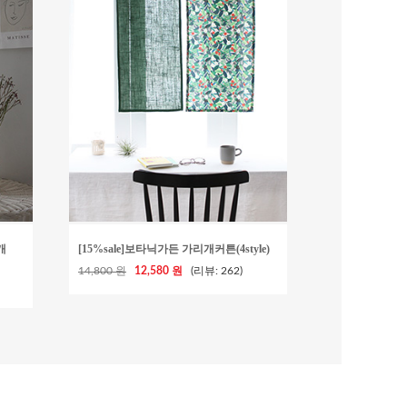
개
[15%sale]보타닉가든 가리개커튼(4style)
14,800 원
12,580 원
(리뷰: 262)