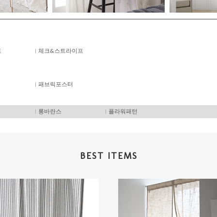
드
체크&스트라이프
패브릭포스터
롱바란스
플라워패턴
BEST ITEMS