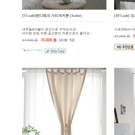
[5%sale]캔디체크 가리개커튼 (3color)
[10%sale]
내추럴&러블리 공간으로 꾸며보셔요~
가로150cm 대폭
아이방 반창 커튼,공간분리 커튼으로도 좋아요~
37,000 원
3
37,000 원
35,000 원
(리뷰: 52)