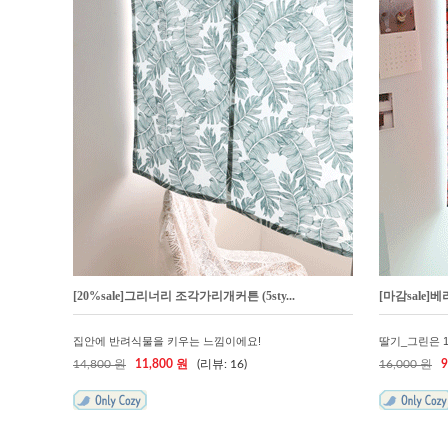
[20%sale]그리너리 조각가리개커튼 (5sty...
[마감sale]
집안에 반려식물을 키우는 느낌이에요!
딸기_그린은 
14,800 원
11,800 원
(리뷰: 16)
16,000 원
9