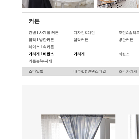
커튼
린넨 I 사계절 커튼
디자인&패턴
모던&솔리
암막 I 방한커튼
암막커튼
방한커튼
레이스 I 속커튼
가리개 I 바란스
가리개
바란스
커튼봉I부자재
스타일별
내추럴&린넨스타일
조각가리개