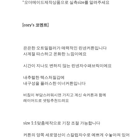
*오더메이드제작상품으로 실측size를 알려주세요
[cozy's 코멘트]
은은한 오트밀컬러가 매력적인 린넨커튼입니다
사계절 따스하고 온화한 느낌이에요
시간이 지나도 변하지 않는 린넨자수패브릭이에요
내추럴한 텍스처질감에
내구성을 플러스한 이너커튼입니다
비침이 부담스러워시면 가지고 계신 속커튼과 함께
레이어드로 셋팅추천드려요
size 1:1맞춤제작으로 기장 조절 가능합니다
커튼의 양쪽 세로옆선이 스칼럽자수로 예쁘게 수놓아져 있어