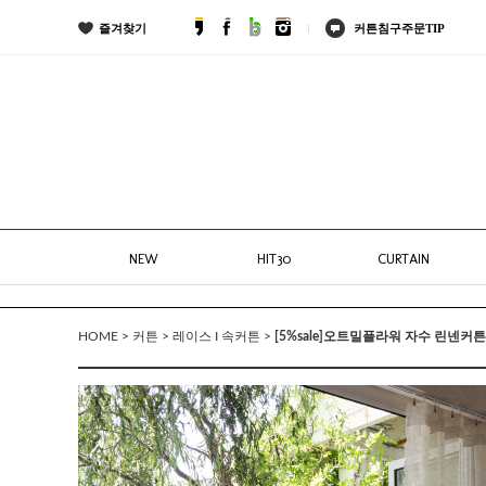
즐겨찾기
커튼침구주문TIP
NEW
HIT30
CURTAIN
>
>
>
[5%sale]오트밀플라워 자수 린넨커튼
HOME
커튼
레이스 I 속커튼