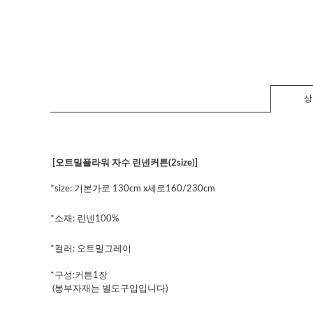
상
[오트밀플라워 자수 린넨커튼(2size)]
*size: 기본가로 130cm x세로160/230cm
*소재: 린넨100%
*컬러: 오트밀그레이
*구성:커튼1장
(봉부자재는 별도구입입니다)