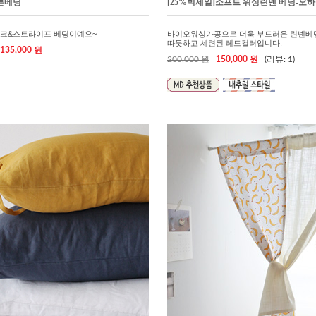
튼베딩
[25%빅세일]소프트 워싱린넨 베딩-오하라
크&스트라이프 베딩이예요~
바이오워싱가공으로 더욱 부드러운 린넨베딩
따듯하고 세련된 레드컬러입니다.
135,000 원
200,000 원
150,000 원
(리뷰: 1)