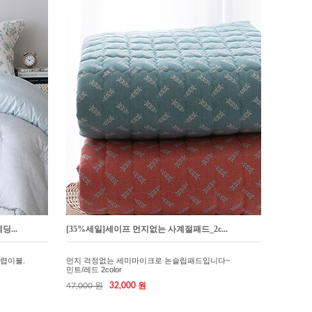
...
[35%세일]세이프 먼지없는 사계절패드_2c...
차렵이불.
먼지 걱정없는 세미마이크로 논슬립패드입니다~
민트/레드 2color
47,000 원
32,000 원