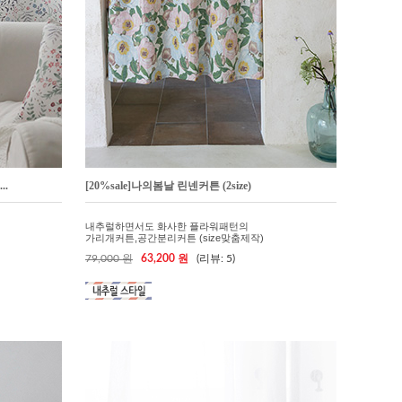
..
[20%sale]나의봄날 린넨커튼 (2size)
내추럴하면서도 화사한 플라워패턴의
가리개커튼,공간분리커튼 (size맞춤제작)
79,000 원
63,200 원
(리뷰: 5)