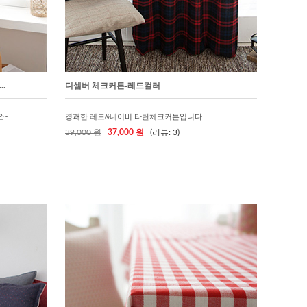
.
디셈버 체크커튼-레드컬러
요~
경쾌한 레드&네이비 타탄체크커튼입니다
39,000 원
37,000 원
(리뷰: 3)