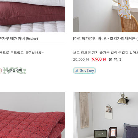
루 베개커버 (6color)
[마감특가]미니바나나 조각가리개커튼 (..
공으로 부드럽고 내추럴해요~
보고 있으면 왠지 즐거운 일이 생길것 같아
20,500 원
9,900 원
(리뷰: 3)