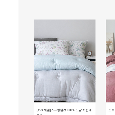
[35%세일]스프링왈츠 100% 모달 차렵베
소프
딩...