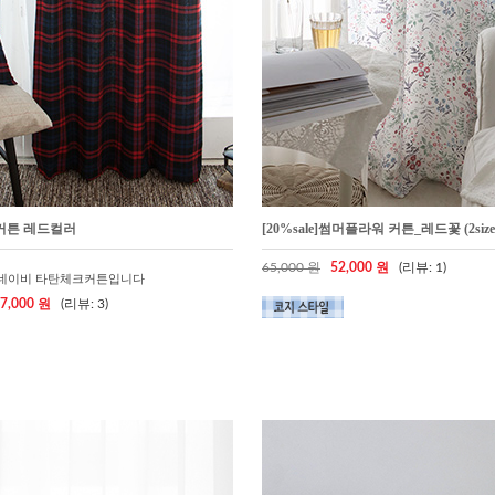
커튼 레드컬러
[20%sale]썸머플라워 커튼_레드꽃 (2size.
65,000 원
52,000 원
(리뷰: 1)
&네이비 타탄체크커튼입니다
7,000 원
(리뷰: 3)