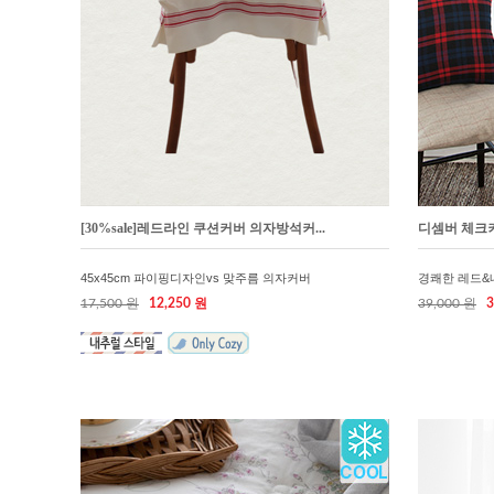
[30%sale]레드라인 쿠션커버 의자방석커...
디셈버 체크
45x45cm 파이핑디자인vs 맞주름 의자커버
경쾌한 레드
17,500 원
12,250 원
39,000 원
3