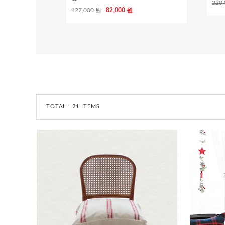
220
127,000 원
82,000 원
TOTAL :
21 ITEMS