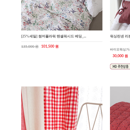
[25%세일] 썸머플라워 텐셀워시드 베딩_...
워싱린넨 리본자
135,000 원
101,500 원
바이오워싱가
30,000 원