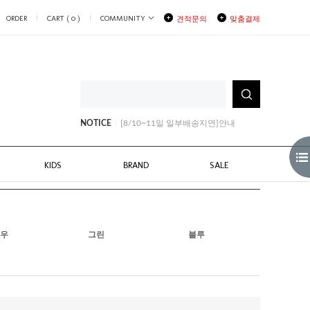
ORDER
CART (
0
)
COMMUNITY
견적문의
맞춤결제
[8/3~8/6] 부분배송지연안내
NOTICE
[8/10~11일 일부배송지연]안내
[8월생일쿠폰안내]
[8/3~8/6] 부분배송지연안내
[8/10~11일 일부배송지연]안내
KIDS
BRAND
SALE
우
그린
블루