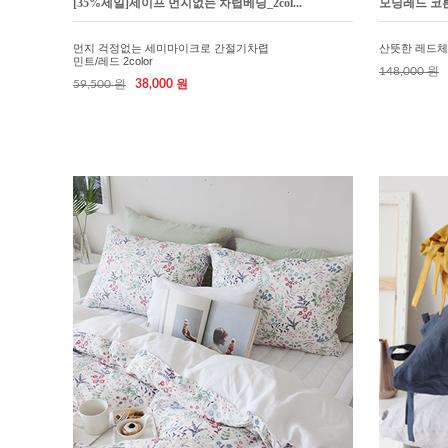
[35%세일]세이프 먼지없는 차렵베딩_2col...
모닝레드 코
먼지 걱정없는 세미마이크로 간절기차렵
산뜻한 레드체
민트/레드 2color
148,000 원
59,500 원
38,000 원