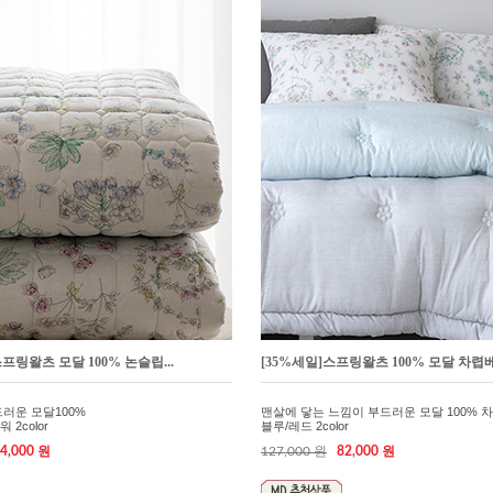
스프링왈츠 모달 100% 논슬립...
[35%세일]스프링왈츠 100% 모달 차렵베딩
드러운 모달100%
맨살에 닿는 느낌이 부드러운 모달 100% 
2color
블루/레드 2color
4,000 원
127,000 원
82,000 원