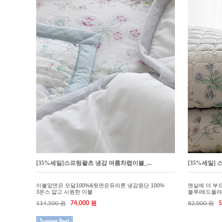
[35%세일]스프링왈츠 냉감 여름차렵이불_...
[35%세일] 
이불앞면은 모달100%&뒷면은듀라론 냉감원단 100%
맨살에 더 부
3온스 얇고 시원한 이불
블루/레드플라워 
114,500 원
74,000 원
82,000 원
5