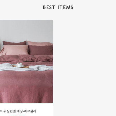
BEST ITEMS
트 워싱린넨 베딩-마르살라