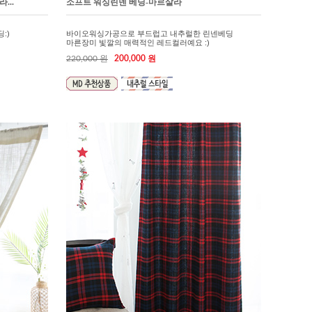
...
소프트 워싱린넨 베딩-마르살라
:)
바이오워싱가공으로 부드럽고 내추럴한 린넨베딩
마른장미 빛깔의 매력적인 레드컬러예요 :)
220,000 원
200,000 원