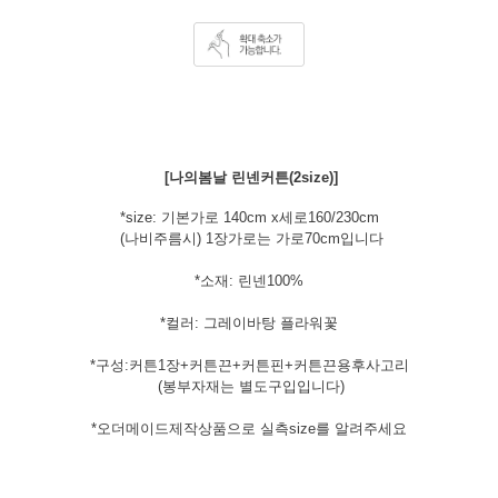
[나의봄날 린넨커튼(2size)]
*size: 기본가로 140cm x세로160/230cm
(나비주름시) 1장가로는 가로70cm입니다
*소재: 린넨100%
*컬러: 그레이바탕 플라워꽃
*구성:커튼1장+커튼끈+커튼핀+커튼끈용후사고리
(봉부자재는 별도구입입니다)
*오더메이드제작상품으로 실측size를 알려주세요