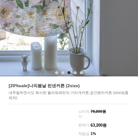
[20%sale]나의봄날 린넨커튼 (2size)
내추럴하면서도 화사한 플라워패턴의 가리개커튼,공간분리커튼 (size맞춤
제작)
소비자
79,000원
가
판매가
63,200
원
적립금
1%