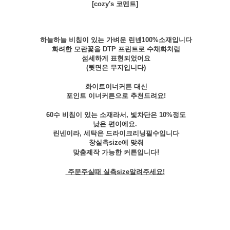
[cozy's 코멘트]
하늘하늘 비침이 있는 가벼운 린넨100%소재입니다
화려한 모란꽃을 DTP 프린트로 수채화처럼
섬세하게 표현되었어요
(뒷면은 무지입니다)
화이트이너커튼 대신
포인트 이너커튼으로 추천드려요!
60수 비침이 있는 소재라서, 빛차단은 10%정도
낮은 편이에요.
린넨이라, 세탁은 드라이크리닝필수입니다
창실측size에 맞춰
맞춤제작 가능한 커튼입니다!
주문주실때 실측size알려주세요!